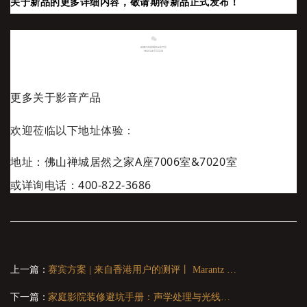
关于新品的更多详细内容，敬请期待新品正式发布！
更多关于
影音产品
欢
迎莅临以下地址体验：
地址：佛山禅城居然之家A座7006室&7020室
或详询电话：400-822-3686
上一篇：
赛宾方案 | 来自香港用户的测评丨 Marantz MODEL 40n
下一篇：
家庭影院装修避坑手册：声学处理与光线控制