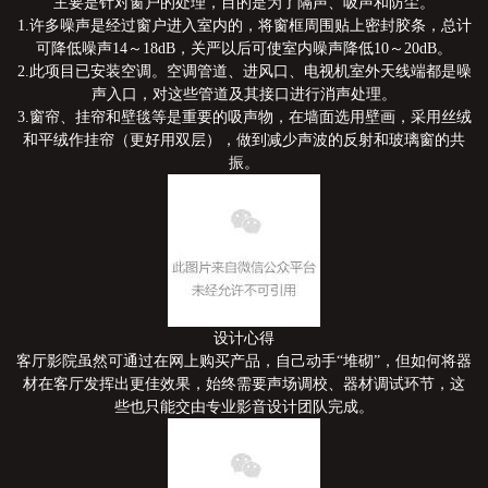
主要是针对窗户的处理，目的是为了隔声、吸声和防尘。
1.许多噪声是经过窗户进入室内的，将窗框周围贴上密封胶条，总计
可降低噪声14～18dB，关严以后可使室内噪声降低10～20dB。
2.此项目已安装空调。空调管道、进风口、电视机室外天线端都是噪
声入口，对这些管道及其接口进行消声处理。
3.窗帘、挂帘和壁毯等是重要的吸声物，在墙面选用壁画，采用丝绒
和平绒作挂帘（更好用双层），做到减少声波的反射和玻璃窗的共
振。
设计心得
客厅影院虽然可通过在网上购买产品，自己动手“堆砌”，但如何将器
材在客厅发挥出更佳效果，始终需要声场调校、器材调试环节，这
些也只能交由专业影音设计团队完成。