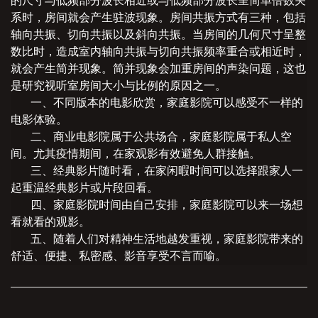
的尺寸与低频部分波长相近或与低频部分波长呈简单倍数关
系时，房间就会产生驻波现象。房间共振方式有三种，包括
轴向共振、切向共振以及斜向共振。当房间的几何尺寸呈整
数比时，造成室内轴向共振与切向共振频率重合或相近时，
就会产生简并现象。简并现象会加重房间的声染问题，这也
是研究视听室房间大小与比例的原因之一。
一、不同版本的电影欣赏，家庭影院可以感受不一样的
电影体验。
二、商业电影院属于公共场合，家庭影院属于私人空
间。尤其疫情期间，在家观影有效避免人群接触。
三、经典影片随时看，在家闲暇时间可以选择跟家人一
起重温经典影片或片段回看。
四、家庭影院时间由自己安排，家庭影院可以来一场想
看就看的观影。
五、随着人们对精神生活地越发重视，家庭影院带来的
舒适、便捷、私密感、影音享受不言而喻。